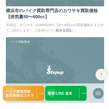
横浜市のバイク買取専門店のカワサキ買取価格
【排気量50〜400cc】
今回は、カワサキ（KAWASAKI）50〜400ccの買取価格をまとめ
てご紹介します！ ご自身のバイ
続きを読む…
バイク買取事例
ナ
ビ
【ホンダ250cc以下スクーター編】バイク買取価
ゲ