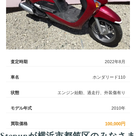
査定時期
2022年8月
車名
ホンダリード110
状態
エンジン始動、過走行、外装傷有り
モデル年式
2010年
買取価格
100,000円
Stepupが横浜市都筑区のみなさま