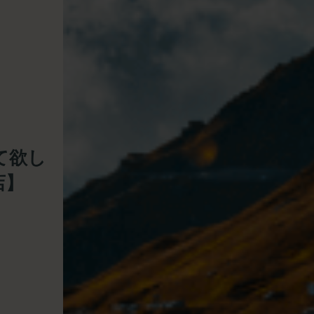
て欲し
店】