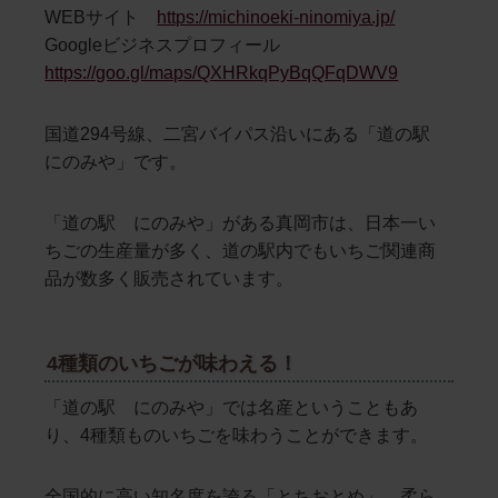
WEBサイト
https://michinoeki-ninomiya.jp/
Googleビジネスプロフィール
https://goo.gl/maps/QXHRkqPyBqQFqDWV9
国道294号線、二宮バイパス沿いにある「道の駅
にのみや」です。
「道の駅 にのみや」がある真岡市は、日本一い
ちごの生産量が多く、道の駅内でもいちご関連商
品が数多く販売されています。
4種類のいちごが味わえる！
「道の駅 にのみや」では名産ということもあ
り、4種類ものいちごを味わうことができます。
全国的に高い知名度を誇る「とちおとめ」、柔ら