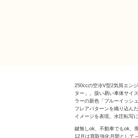
250ccの空冷V型2気筒エ
ター」。扱い易い車体サイ
ラーの新色「ブルーイッシュ
フレアパターンを織り込んだ
イメージを表現。水圧転写
鍵無しok、不動車でもok、
12月は買取強化月間として