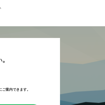
い
｡
にご案内できます。