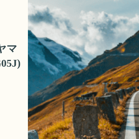
】ヤマ
5J)