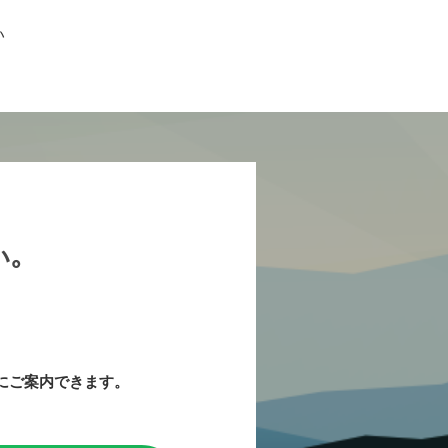
い
｡
にご案内できます。