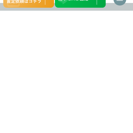
ナ
ビ
ゲ
ー
シ
ョ
ン
バイク買取
バイク買取強化車種
を
バイク買取について
中古車一覧
切
り
買取の流れ
WEBマガジン
替
え
対応エリア
会社概要
お問い合わせ