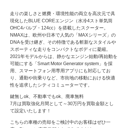
走りの楽しさと燃費・環境性能の両立を高次元で具
現化したBLUE COREエンジン（水冷4スト単気筒
OHC4バルブ・124cc）を搭載したスクーター。
NMAXは、欧州や日本で人気の「MAXシリーズ」の
DNAを受け継ぎ、その特徴である斬新なスタイルや
スポーティな走りをコンパクトなボディに凝縮。
2021年モデルからは、静かなエンジン始動/再始動を
可能にする「Smart Motor Generator system」を採
用、スマートフォン用専用アプリにも対応してお
り、通勤や街乗りなど、市街地の移動における快適
性を追求したシティコミューターです。
鍵無しok、不動車でもok、廃車無料
7月は買取強化月間として～30万円を買取金額とし
て設定いたします！
こちらの車種の売却をご検討中のお客様はぜひ一