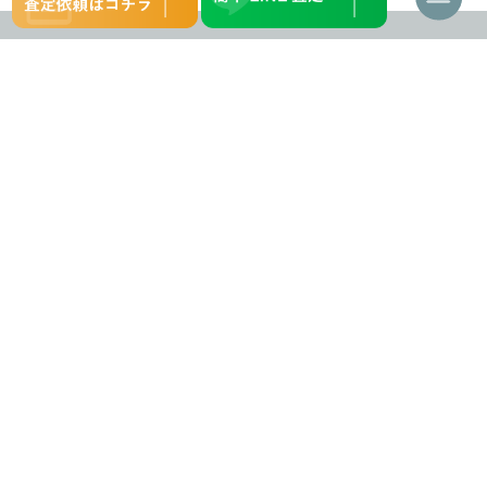
ナ
ビ
ゲ
ー
シ
ョ
ン
バイク買取
バイク買取強化車種
を
バイク買取について
中古車一覧
切
り
買取の流れ
WEBマガジン
替
え
対応エリア
会社概要
お問い合わせ