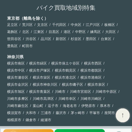
バイク買取地域別特集
東京都（離島を除く）
足立区
荒川区
文京区
千代田区
中央区
江戸川区
板橋区
葛飾区
北区
江東区
目黒区
港区
中野区
練馬区
大田区
世田谷区
渋谷区
品川区
新宿区
杉並区
墨田区
台東区
豊島区
町田市
神奈川県
横浜市南区
横浜市緑区
横浜市保土ケ谷区
横浜市西区
横浜市中区
横浜市戸塚区
横浜市鶴見区
横浜市都筑区
横浜市瀬谷区
横浜市栄区
横浜市港北区
横浜市港南区
横浜市金沢区
横浜市神奈川区
横浜市磯子区
横浜市泉区
横浜市旭区
横浜市青葉区
川崎市
川崎市宮前区
川崎市中原区
川崎市多摩区
川崎市高津区
川崎市幸区
川崎市川崎区
川崎市麻生区
葉山町
逗子市
海老名市
伊勢原市
厚木市
横須賀市
大和市
三浦市
藤沢市
茅ヶ崎市
平塚市
座間市
相模原市
鎌倉市
綾瀬市