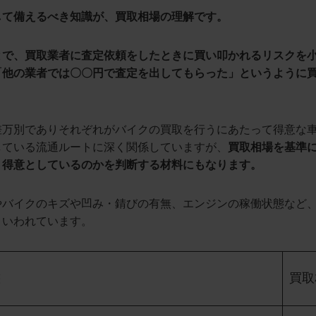
して備えるべき知識が、買取相場の理解です。
とで、買取業者に査定依頼をしたときに買い叩かれるリスクを
「他の業者では〇〇円で査定を出してもらった」というように
差万別でありそれぞれがバイクの買取を行うにあたって得意な
している流通ルートに深く関係していますが、
買取相場を基準
）得意としているのかを判断する材料にもなります。
やバイクのキズや凹み・錆びの有無、エンジンの稼働状態など
といわれています。
態
買取