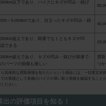
,000km以下であり、バイクにキズや凹み・錆び
80,
000～5,000kmであり、目立ったキズや凹み・錆
40,
,000km超えであり、顕著でなくともキズや凹
20,
確認できる
,000km超えであり、キズや凹み・錆びが顕著で
買取
他のパーツの損傷も激しい
つか
より具体的な買取相場を知りたいという場合には、一括査定依
までの実績として各種のバイクの買い取り実績を確認すること
用ください。
算出の評価項目を知る！