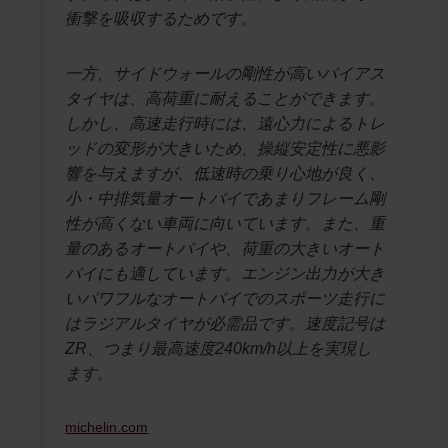
衝撃を吸収するためです。
一方、サイドウォールの剛性が高いバイアス
タイヤは、高荷重に耐えることができます。
しかし、高速走行時には、遠心力によるトレ
ッドの変形が大きいため、操縦安定性に悪影
響を与えますが、低速時の乗り心地が良く、
小・中排気量オートバイであまりフレーム剛
性が高くない車両に向いています。また、重
量のあるオートバイや、荷重の大きいオート
バイにも適しています。エンジン出力が大き
いパワフルなオートバイでのスポーツ走行に
はラジアルタイヤが必需品です。速度記号は
ZR、つまり最高速度240km/h以上を実現し
ます。
michelin.com