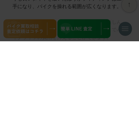
手になり、バイクを操れる範囲が広くなります。
また、ツーリングメインでバイクライフを楽しん
でいる方はより寿命が長いタイヤを選ぶことでバ
ナ
イクライフの費用を抑えることができます。
ビ
ゲ
ー
シ
ハイグリップタイヤ
ョ
ン
を
切
サーキットで使用することもでき、公道走行もで
り
きるタイヤです。
替
え
公道用のタイヤとしては価格がもっとも高く、グ
リップ力ももっとも高いタイヤとなります。
走行距離は3000~6000km程度と他のタイヤと比べ
ると短いのでお財布には厳しいです。