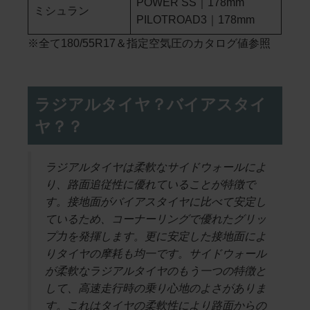
POWER SS｜178mm
ミシュラン
PILOTROAD3｜178mm
※全て180/55R17＆指定空気圧のカタログ値参照
ラジアルタイヤ？バイアスタイ
ヤ？？
ラジアルタイヤは柔軟なサイドウォールによ
り、路面追従性に優れていることが特徴で
す。接地面がバイアスタイヤに比べて安定し
ているため、コーナーリングで優れたグリッ
プ力を発揮します。更に安定した接地面によ
りタイヤの摩耗も均一です。サイドウォール
が柔軟なラジアルタイヤのもう一つの特徴と
して、高速走行時の乗り心地のよさがありま
す。これはタイヤの柔軟性により路面からの