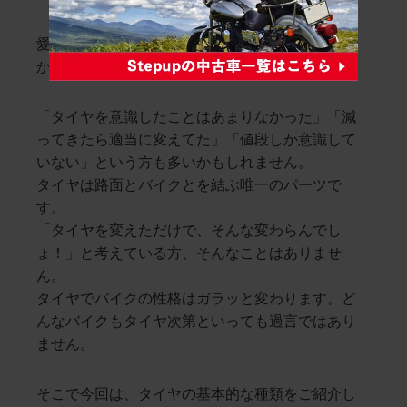
愛車のバイクはどのようにタイヤを選んでいます
か？
「タイヤを意識したことはあまりなかった」「減
ってきたら適当に変えてた」「値段しか意識して
いない」という方も多いかもしれません。
タイヤは路面とバイクとを結ぶ唯一のパーツで
す。
「タイヤを変えただけで、そんな変わらんでし
ょ！」と考えている方、そんなことはありませ
ん。
タイヤでバイクの性格はガラッと変わります。ど
んなバイクもタイヤ次第といっても過言ではあり
ません。
そこで今回は、タイヤの基本的な種類をご紹介し